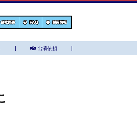
集
出演依頼
こ