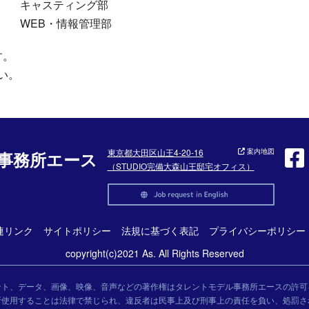
キャスティング部
WEB・情報管理部
す。
い。
東京都大田区山王4-20-16
案内地図
事務所エース
（STUDIO完備大森山王邸宅オフィス）
連リンク
サイトポリシー
法規に基づく表記
プライバシーポリシー
copyright(c)2021 As. All Rights Reserved
ント、データ、画像、映像、音声などの著作権はタレントモデル事務所エースの許可
断使用することは法律で禁じられ、違反者は民事上及び刑事上の責任を負い、処罰さ