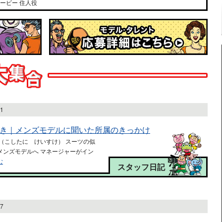
広告 主婦役
ドラマ仕立て広告
CM おばあちゃん役
広告 メイン夫婦役
子広告 医師役
ブキャスト
ル
男性役
薬会社 目薬広告モデル
PR広告 研究員役
ージモデル
41
ド 寝具広告モデル
 PRムービー 社長役
き｜メンズモデルに聞いた所属のきっかけ
ラシモデル
職人役
介（こしたに けいすけ） スーツの似
MV ダンサー役
メンズモデルへ マネージャーがイン
者役
む
スタッフ日記
クアップ ▼
3,000件超）
M撮影 イメージモデル
ジモデル
17
経営者役