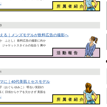
む
所属者紹介
33
える｜メンズモデルが飲料広告の撮影へ
おか ふとし） 飲料広告の撮影に向か
。 ジャケットスタイルの似合う 爽や
活動報告
41
マに｜40代美肌ミセスモデル
美子（おぐら ゆみこ） 明るい笑顔の
高く 日頃からケアを欠かさず 美肌を
む
所属者紹介