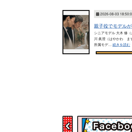
2026-08-03 18:50:
親子役でモデルが
シニアモデル 大木 修
川 眞澄（はやかわ ま
所属モデ…
続きを読む