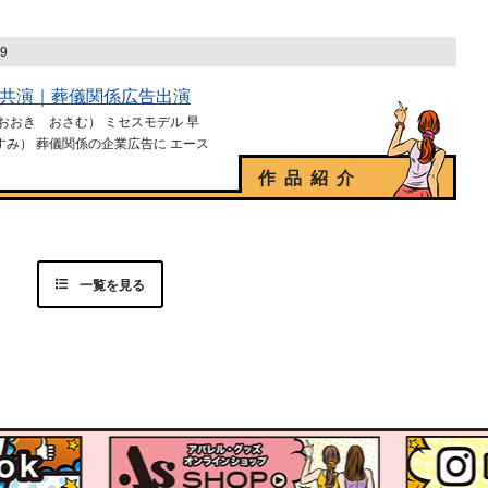
09
共演｜葬儀関係広告出演
（おおき おさむ） ミセスモデル 早
すみ） 葬儀関係の企業広告に エース
作品紹介
一覧を見る