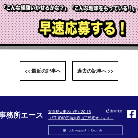
<< 最近の記事へ
過去の記事へ >>
東京都大田区山王4-20-16
案内地図
事務所エース
（STUDIO完備大森山王邸宅オフィス）