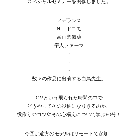
スペシャルセミナーを開催しました。
アデランス
NTTドコモ
富山常備薬
帝人ファーマ
・
・
・
数々の作品に出演する白鳥先生。
CMという限られた時間の中で
どうやってその役柄になりきるのか、
役作りのコツやその心構えについて学ぶ90分！
今回は遠方のモデルはリモートで参加。