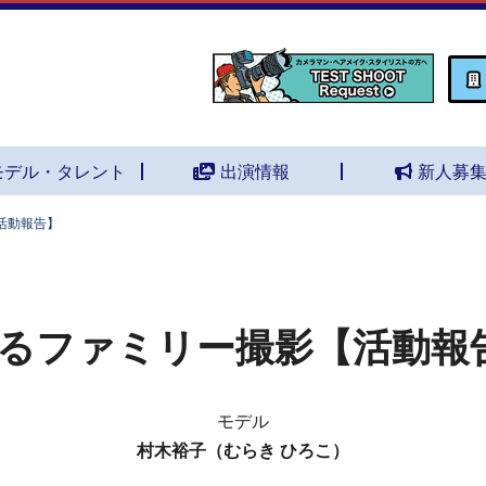
モデル・タレント
出演情報
新人募
活動報告】
るファミリー撮影【活動報
モデル
村木裕子（むらき ひろこ）