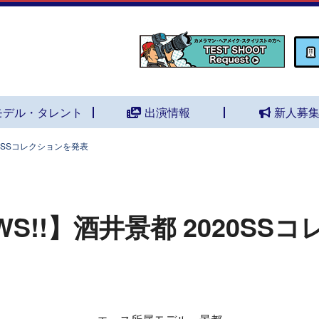
モデル・タレント
出演情報
新人募
020SSコレクションを発表
EWS!!】酒井景都 2020S