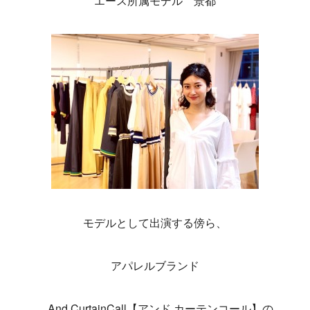
エース所属モデル
景都
モデルとして出演する傍ら、
アパレルブランド
And CurtainCall【アンド カーテンコール】
の