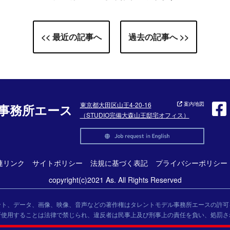
<< 最近の記事へ
過去の記事へ >>
東京都大田区山王4-20-16
案内地図
事務所エース
（STUDIO完備大森山王邸宅オフィス）
連リンク
サイトポリシー
法規に基づく表記
プライバシーポリシー
copyright(c)2021 As. All Rights Reserved
ント、データ、画像、映像、音声などの著作権はタレントモデル事務所エースの許可
断使用することは法律で禁じられ、違反者は民事上及び刑事上の責任を負い、処罰さ