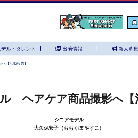
モデル・タレント
出演情報
新人募
影へ【活動報告】
ル ヘアケア商品撮影へ【
シニアモデル
大久保安子（おおくぼ やすこ）