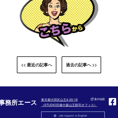
<< 最近の記事へ
過去の記事へ >>
東京都大田区山王4-20-16
案内地図
事務所エース
（STUDIO完備大森山王邸宅オフィス）