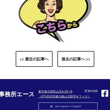
<< 最近の記事へ
過去の記事へ >>
東京都大田区山王4-20-16
案内地図
事務所エース
（STUDIO完備大森山王邸宅オフィス）