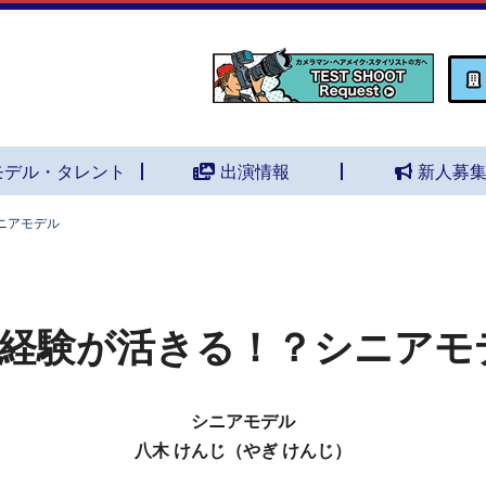
モデル・タレント
出演情報
新人募
ニアモデル
経験が活きる！？シニアモ
シニアモデル
八木 けんじ（やぎ けんじ）