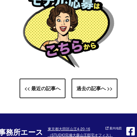
<< 最近の記事へ
過去の記事へ >>
東京都大田区山王4-20-16
案内地図
事務所エース
（STUDIO完備大森山王邸宅オフィス）