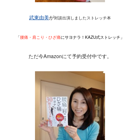
武東由美
が
対談出演しましたストレッチ本
「
腰痛・肩こり・ひざ痛
にサヨナラ！KAZU式ストレッチ」
ただ今Amazonにて予約受付中です。