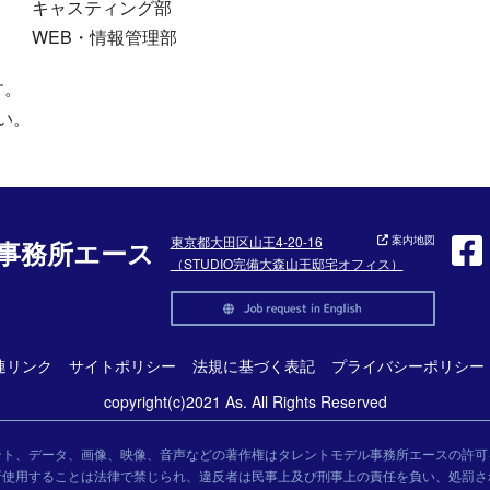
キャスティング部
WEB・情報管理部
す。
い。
東京都大田区山王4-20-16
案内地図
事務所エース
（STUDIO完備大森山王邸宅オフィス）
連リンク
サイトポリシー
法規に基づく表記
プライバシーポリシー
copyright(c)2021 As. All Rights Reserved
ント、データ、画像、映像、音声などの著作権はタレントモデル事務所エースの許可
断使用することは法律で禁じられ、違反者は民事上及び刑事上の責任を負い、処罰さ