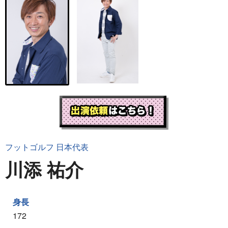
フットゴルフ 日本代表
川添 祐介
身長
172