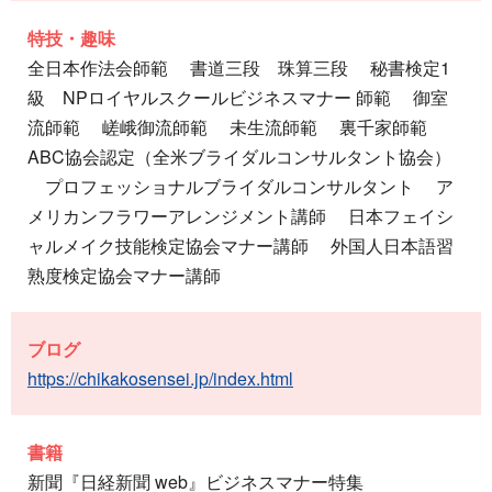
特技・趣味
全日本作法会師範 書道三段 珠算三段 秘書検定1
級 NPロイヤルスクールビジネスマナー 師範 御室
流師範 嵯峨御流師範 未生流師範 裏千家師範
ABC協会認定（全米ブライダルコンサルタント協会）
プロフェッショナルブライダルコンサルタント ア
メリカンフラワーアレンジメント講師 日本フェイシ
ャルメイク技能検定協会マナー講師 外国人日本語習
熟度検定協会マナー講師
ブログ
https://chikakosensei.jp/index.html
書籍
新聞『日経新聞 web』ビジネスマナー特集