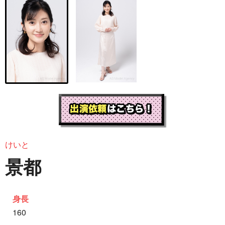
けいと
景都
身長
160