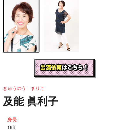
きゅうのう まりこ
及能 眞利子
身長
154