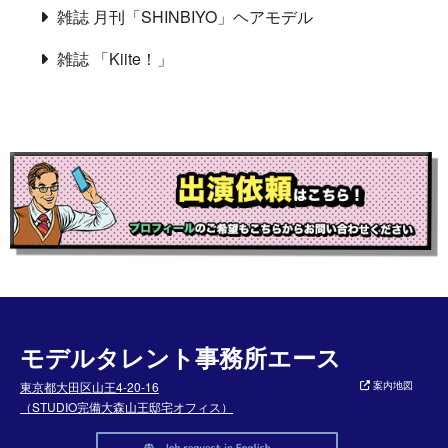
雑誌 月刊「SHINBIYO」ヘアモデル
雑誌 「Kiite！」
モデルタレント事務所エース
東京都大田区山王4-20-16
案内地図
（STUDIO完備大森山王邸宅オフィス）