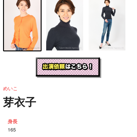
めいこ
芽衣子
身長
165