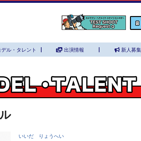
モデル・タレント
出演情報
新人募
ル
いいだ りょうへい