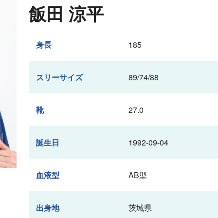
飯田 涼平
身長
185
スリーサイズ
89/74/88
靴
27.0
誕生日
1992-09-04
血液型
AB型
出身地
茨城県