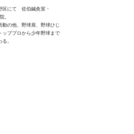
野区にて 佐伯鍼灸室・
開院。
活動の他、野球肩、野球ひじ
トッププロから少年野球まで
わる。