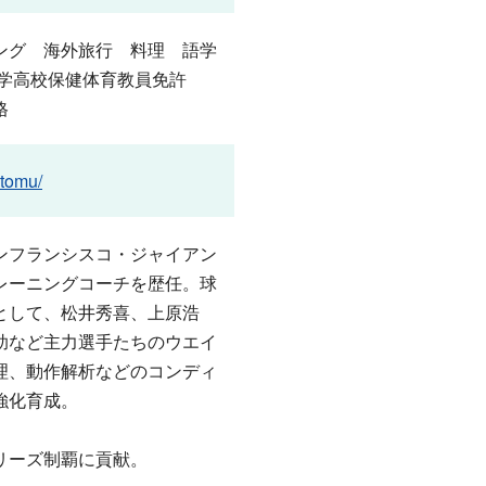
ング 海外旅行 料理 語学
中学高校保健体育教員免許
格
utomu/
ンフランシスコ・ジャイアン
レーニングコーチを歴任。球
として、松井秀喜、上原浩
助など主力選手たちのウエイ
理、動作解析などのコンディ
強化育成。
リーズ制覇に貢献。