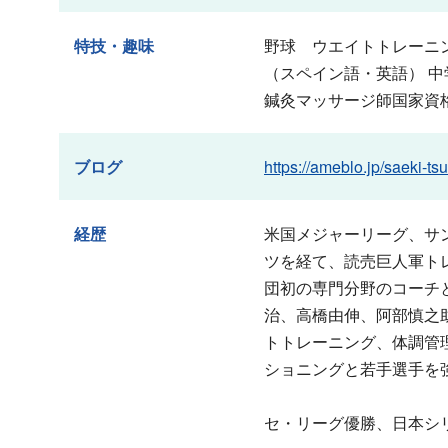
特技・趣味
野球 ウエイトトレーニ
（スペイン語・英語） 
鍼灸マッサージ師国家資
ブログ
https://ameblo.jp/saeki-ts
経歴
米国メジャーリーグ、サ
ツを経て、読売巨人軍ト
団初の専門分野のコーチ
治、高橋由伸、阿部慎之
トトレーニング、体調管
ショニングと若手選手を
セ・リーグ優勝、日本シ