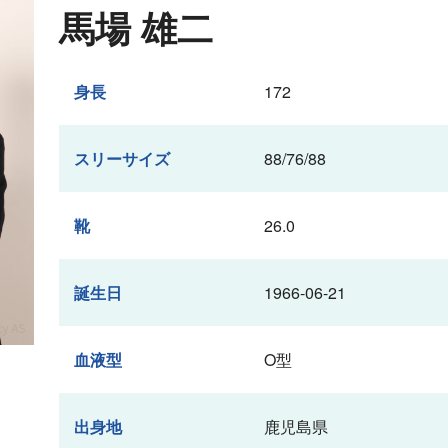
馬場 雄二
身長
172
スリーサイズ
88/76/88
靴
26.0
誕生日
1966-06-21
血液型
O型
出身地
鹿児島県