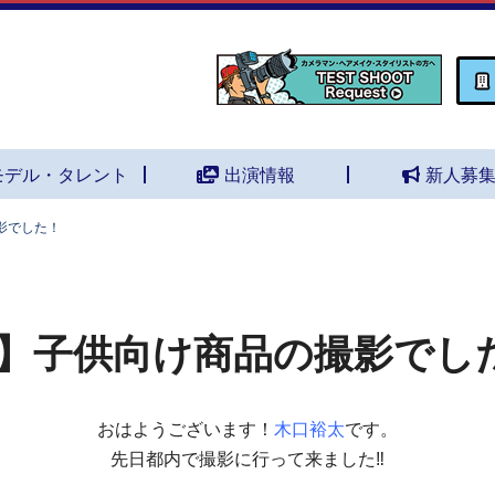
モデル・タレント
出演情報
新人募
影でした！
】子供向け商品の撮影でし
おはようございます！
木口裕太
です。
先日都内で撮影に行って来ました‼