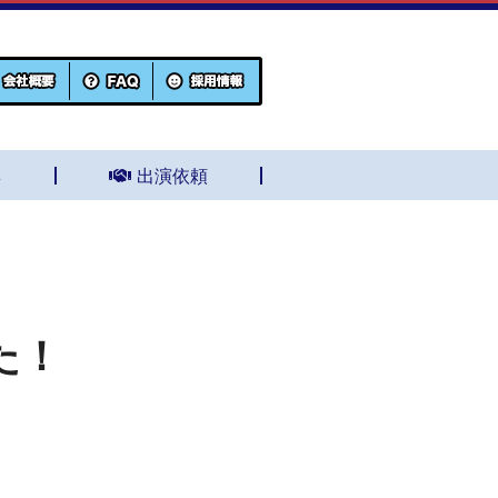
集
出演依頼
た！