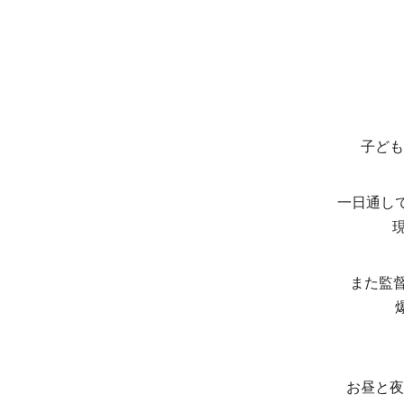
子ども
一日通し
また監
お昼と夜