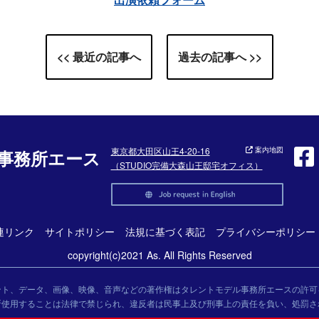
<< 最近の記事へ
過去の記事へ >>
東京都大田区山王4-20-16
案内地図
事務所エース
（STUDIO完備大森山王邸宅オフィス）
連リンク
サイトポリシー
法規に基づく表記
プライバシーポリシー
copyright(c)2021 As. All Rights Reserved
ント、データ、画像、映像、音声などの著作権はタレントモデル事務所エースの許可
断使用することは法律で禁じられ、違反者は民事上及び刑事上の責任を負い、処罰さ