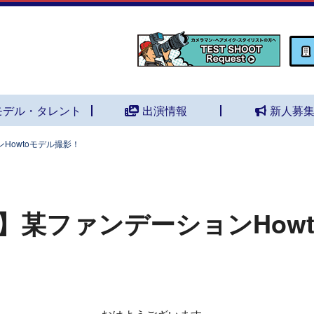
モデル・タレント
出演情報
新人募
Howtoモデル撮影！
】某ファンデーションHow