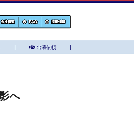
集
出演依頼
影へ