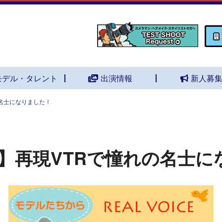
モデル・タレント
出演情報
新人募
名士になりました！
】再現VTRで憧れの名士に