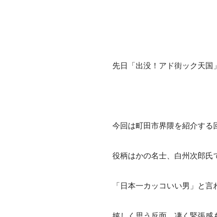
先日「出没！アド街ック天国
今回は町田市界隈を紹介する
役柄はかの名士、白州次郎氏
「日本一カッコいい男」と言
嬉しく思う反面、凄く緊張感