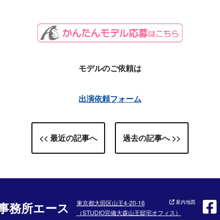
モデルのご依頼は
出演依頼フォーム
<< 最近の記事へ
過去の記事へ >>
東京都大田区山王4-20-16
案内地図
事務所エース
（STUDIO完備大森山王邸宅オフィス）