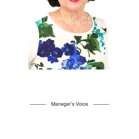
———- Maneger’s Voice ———-