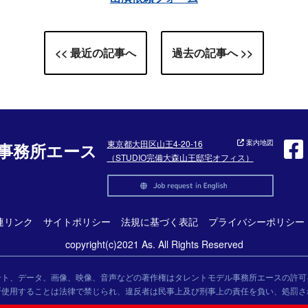
<< 最近の記事へ
過去の記事へ >>
東京都大田区山王4-20-16
案内地図
事務所エース
（STUDIO完備大森山王邸宅オフィス）
連リンク
サイトポリシー
法規に基づく表記
プライバシーポリシー
copyright(c)2021 As. All Rights Reserved
ント、データ、画像、映像、音声などの著作権はタレントモデル事務所エースの許可
断使用することは法律で禁じられ、違反者は民事上及び刑事上の責任を負い、処罰さ