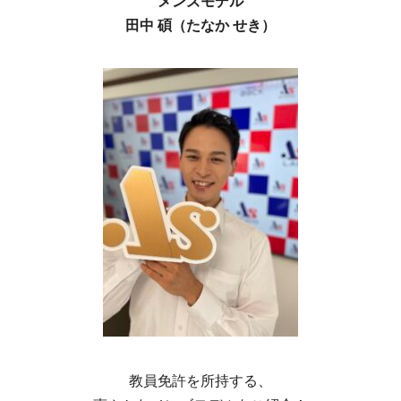
メンズモデル
田中 碩（たなか せき）
教員免許を所持する、