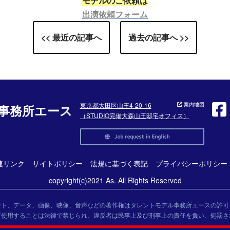
モデルのご依頼は
出演依頼フォーム
<< 最近の記事へ
過去の記事へ >>
東京都大田区山王4-20-16
案内地図
事務所エース
（STUDIO完備大森山王邸宅オフィス）
連リンク
サイトポリシー
法規に基づく表記
プライバシーポリシー
copyright(c)2021 As. All Rights Reserved
ント、データ、画像、映像、音声などの著作権はタレントモデル事務所エースの許可
断使用することは法律で禁じられ、違反者は民事上及び刑事上の責任を負い、処罰さ