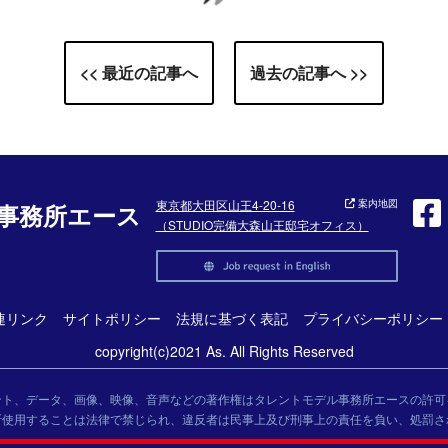
<< 最近の記事へ
過去の記事へ >>
東京都大田区山王4-20-16
案内地図
事務所エース
（STUDIO完備大森山王邸宅オフィス）
連リンク
サイトポリシー
法規に基づく表記
プライバシーポリシー
copyright(c)2021 As. All Rights Reserved
ント、データ、画像、映像、音声などの著作権はタレントモデル事務所エースの許可
断使用することは法律で禁じられ、違反者は民事上及び刑事上の責任を負い、処罰さ