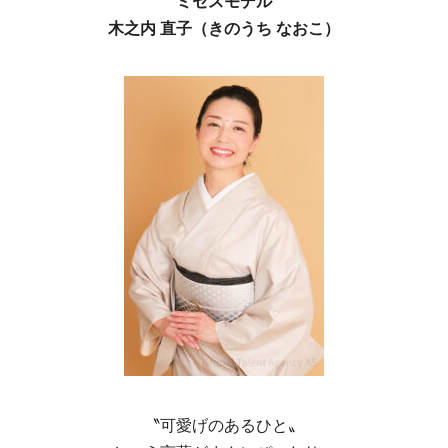
ミセスモデル
木之内 直子（きのうち なおこ）
〝可愛げのあるひと〟