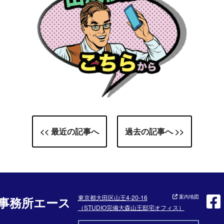
<< 最近の記事へ
過去の記事へ >>
東京都大田区山王4-20-16
案内地図
事務所エース
（STUDIO完備大森山王邸宅オフィス）