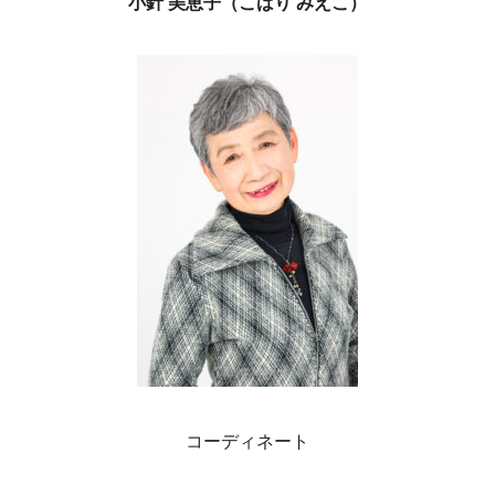
小針 美恵子（こばり みえこ）
コーディネート