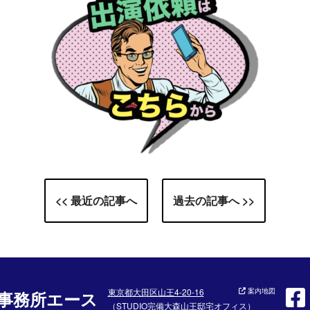
<< 最近の記事へ
過去の記事へ >>
東京都大田区山王4-20-16
案内地図
事務所エース
（STUDIO完備大森山王邸宅オフィス）