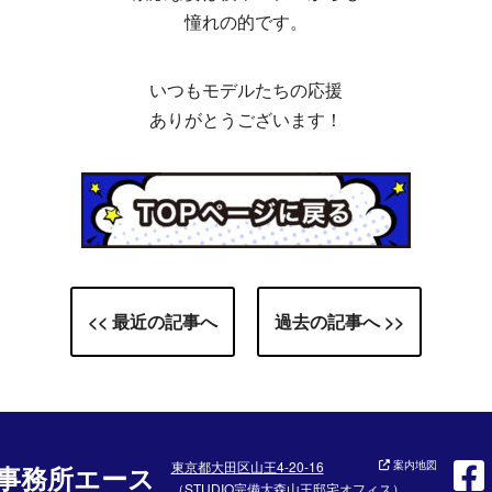
憧れの的です。
いつもモデルたちの応援
ありがとうございます！
<< 最近の記事へ
過去の記事へ >>
東京都大田区山王4-20-16
案内地図
事務所エース
（STUDIO完備大森山王邸宅オフィス）