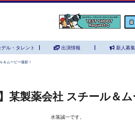
モデル・タレント
出演情報
新人募
ール＆ムービー撮影！
】某製薬会社 スチール＆ム
水落誠一です。