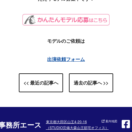
モデルのご依頼は
出演依頼フォーム
<< 最近の記事へ
過去の記事へ >>
東京都大田区山王4-20-16
案内地図
事務所エース
（STUDIO完備大森山王邸宅オフィス）