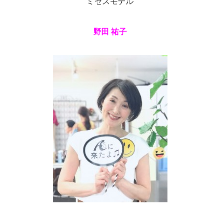
ミセスモデル
野田 祐子