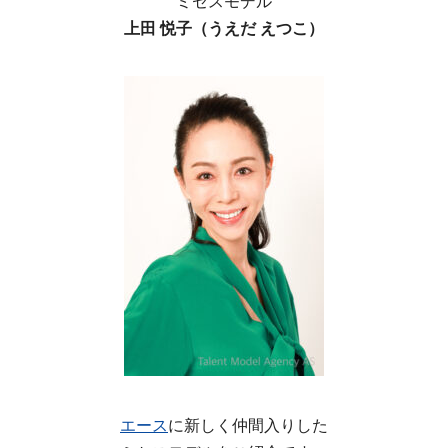
ミセスモデル
上田 悦子（うえだ えつこ）
エース
に新しく仲間入りした