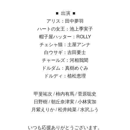
■ 出演 ■
アリス：田中夢羽
ハートの女王：池上季実子
帽子屋ハッター：ROLLY
チェシャ猫：土屋アンナ
白ウサギ：吉田要士
チャールズ：河相我聞
ドルダム：真樹めぐみ
ドルディ：植松恵理
甲斐祐次 / 柿内有馬 / 菅原聡史
日野樹 / 朝丘奈津実 / 小林実加
月紫えりか / 松井純菜 / 水沢ふう
いつも応援ありがとうございます。