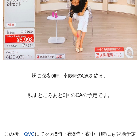
既に深夜0時、朝8時のOAを終え、
残すところあと3回のOAの予定です。
この後、
QVC
にて夕方5時・夜8時・夜中11時にも登場予定