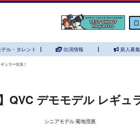
モデル・タレント
出演情報
新人募
レギュラー出演！
】QVC デモモデル レギュ
シニアモデル 菊地澄惠