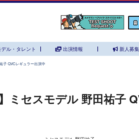
モデル・タレント
出演情報
新人募
祐子 QVCレギュラー出演中
】ミセスモデル 野田祐子 Q