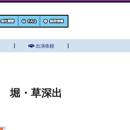
集
出演依頼
グ 堀・草深出