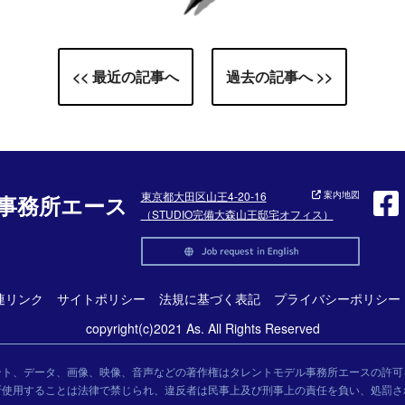
<< 最近の記事へ
過去の記事へ >>
東京都大田区山王4-20-16
案内地図
事務所エース
（STUDIO完備大森山王邸宅オフィス）
連リンク
サイトポリシー
法規に基づく表記
プライバシーポリシー
copyright(c)2021 As. All Rights Reserved
ント、データ、画像、映像、音声などの著作権はタレントモデル事務所エースの許可
断使用することは法律で禁じられ、違反者は民事上及び刑事上の責任を負い、処罰さ