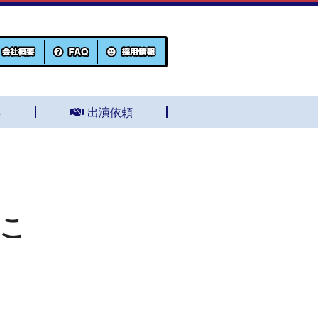
集
出演依頼
もこ