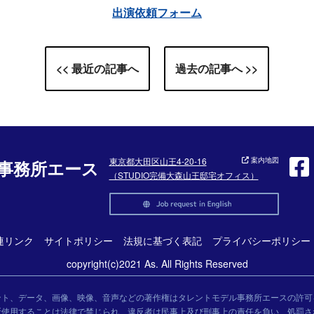
出演依頼フォーム
<< 最近の記事へ
過去の記事へ >>
東京都大田区山王4-20-16
案内地図
事務所エース
（STUDIO完備大森山王邸宅オフィス）
連リンク
サイトポリシー
法規に基づく表記
プライバシーポリシー
copyright(c)2021 As. All Rights Reserved
ント、データ、画像、映像、音声などの著作権はタレントモデル事務所エースの許可
断使用することは法律で禁じられ、違反者は民事上及び刑事上の責任を負い、処罰さ