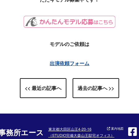
モデルのご依頼は
出演依頼フォーム
<< 最近の記事へ
過去の記事へ >>
東京都大田区山王4-20-16
案内地図
事務所エース
（STUDIO完備大森山王邸宅オフィス）