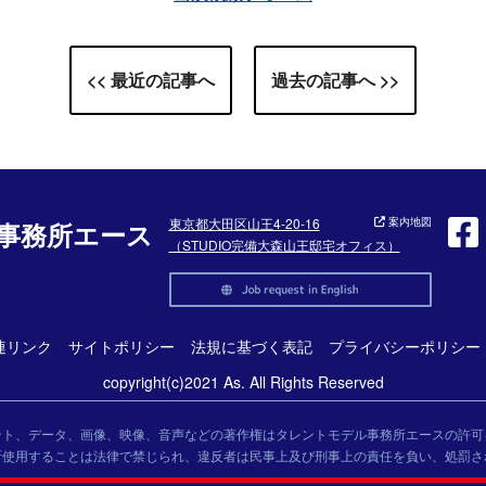
<< 最近の記事へ
過去の記事へ >>
東京都大田区山王4-20-16
案内地図
事務所エース
（STUDIO完備大森山王邸宅オフィス）
連リンク
サイトポリシー
法規に基づく表記
プライバシーポリシー
copyright(c)2021 As. All Rights Reserved
ント、データ、画像、映像、音声などの著作権はタレントモデル事務所エースの許可
断使用することは法律で禁じられ、違反者は民事上及び刑事上の責任を負い、処罰さ