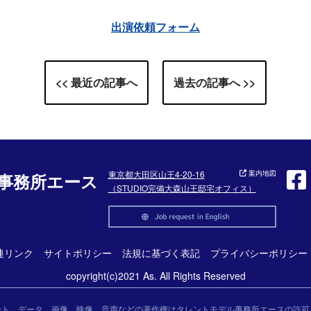
出演依頼フォーム
<< 最近の記事へ
過去の記事へ >>
東京都大田区山王4-20-16
案内地図
事務所エース
（STUDIO完備大森山王邸宅オフィス）
連リンク
サイトポリシー
法規に基づく表記
プライバシーポリシー
copyright(c)2021 As. All Rights Reserved
ント、データ、画像、映像、音声などの著作権はタレントモデル事務所エースの許可